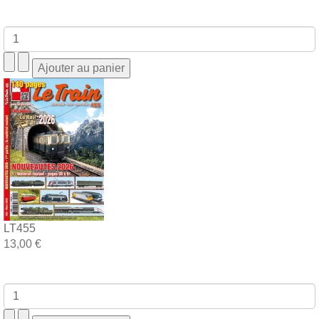
LT455
13,00 €