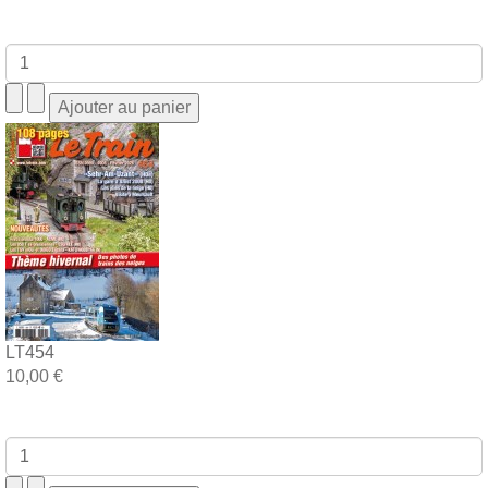
LT454
10,00 €