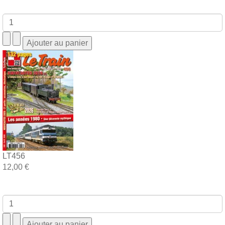
LT456
12,00 €