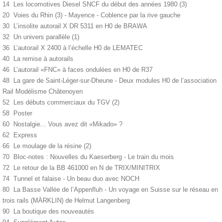
14 Les locomotives Diesel SNCF du début des années 1980 (3)
20 Voies du Rhin (3) - Mayence - Coblence par la rive gauche
30 L’insolite autorail X DR 5311 en H0 de BRAWA
32 Un univers parallèle (1)
36 L’autorail X 2400 à l’échelle H0 de LEMATEC
40 La remise à autorails
46 L’autorail «FNC» à faces ondulées en H0 de R37
48 La gare de Saint-Léger-sur-Dheune - Deux modules H0 de l’association
Rail Modélisme Châtenoyen
52 Les débuts commerciaux du TGV (2)
58 Poster
60 Nostalgie... Vous avez dit «Mikado» ?
62 Express
66 Le moulage de la résine (2)
70 Bloc-notes : Nouvelles du Kaeserberg - Le train du mois
72 Le retour de la BB 461000 en N de TRIX/MINITRIX
74 Tunnel et falaise - Un beau duo avec NOCH
80 La Basse Vallée de l’Appenfluh - Un voyage en Suisse sur le réseau en
trois rails (MÄRKLIN) de Helmut Langenberg
90 La boutique des nouveautés