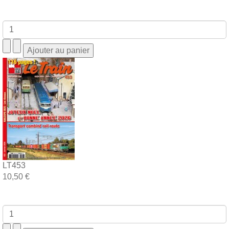
LT453
10,50 €