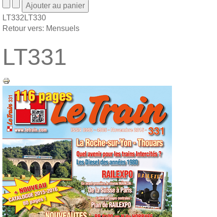
LT332
LT330
Retour vers: Mensuels
LT331