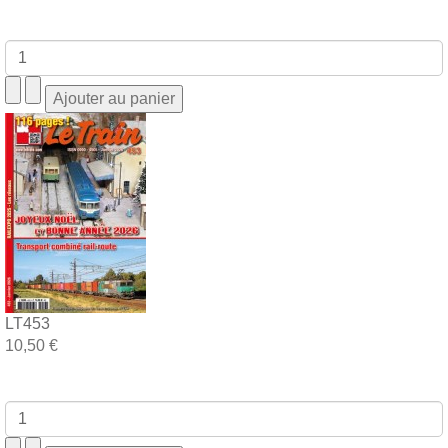
LT453
10,50 €