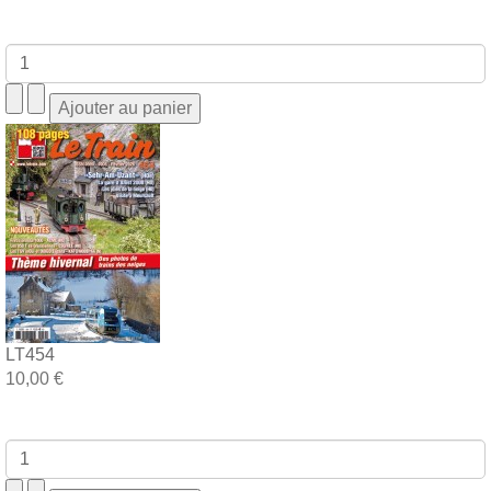
LT454
10,00 €