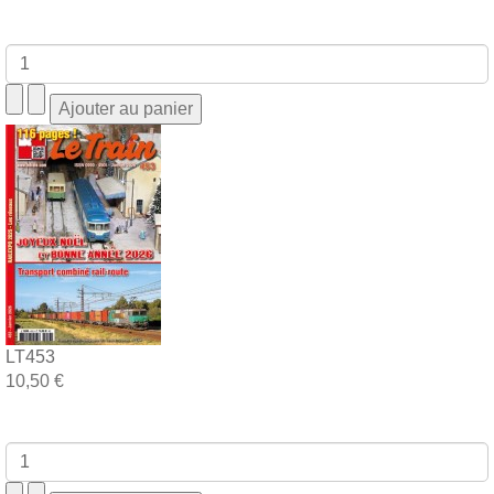
LT453
10,50 €