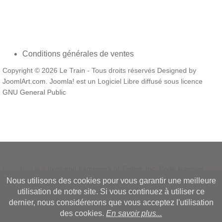
Conditions générales de ventes
Copyright © 2026 Le Train - Tous droits réservés Designed by
JoomlArt.com
.
Joomla!
est un Logiciel Libre diffusé sous licence
GNU General Public
Bootstrap
is a front-end framework of Twitter, Inc. Code licensed
under
MIT License.
Nous utilisons des cookies pour vous garantir une meilleure
Font Awesome
font licensed under
SIL OFL 1.1
.
utilisation de notre site. Si vous continuez à utiliser ce
dernier, nous considérerons que vous acceptez l'utilisation
des cookies.
En savoir plus...