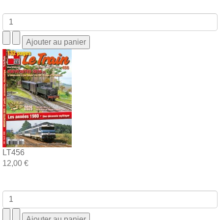
LT456
12,00 €