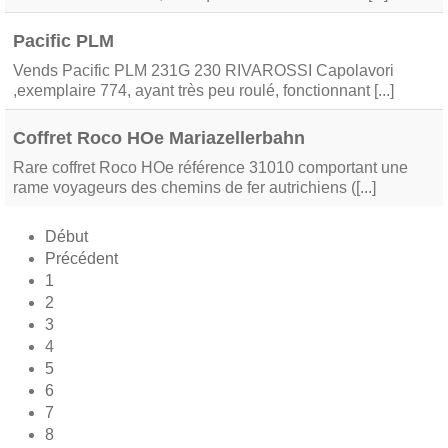
Pacific PLM
Vends Pacific PLM 231G 230 RIVAROSSI Capolavori
,exemplaire 774, ayant très peu roulé, fonctionnant [...]
Coffret Roco HOe Mariazellerbahn
Rare coffret Roco HOe référence 31010 comportant une
rame voyageurs des chemins de fer autrichiens ([...]
Début
Précédent
1
2
3
4
5
6
7
8