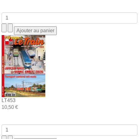
LT453
10,50 €