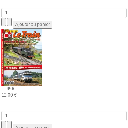
LT456
12,00 €