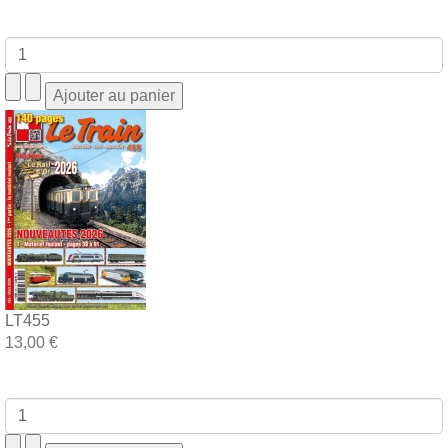
LT455
13,00 €