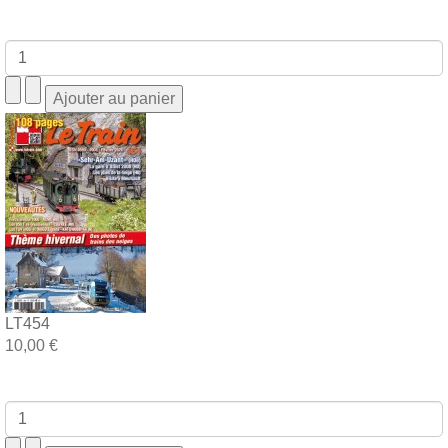
LT454
10,00 €