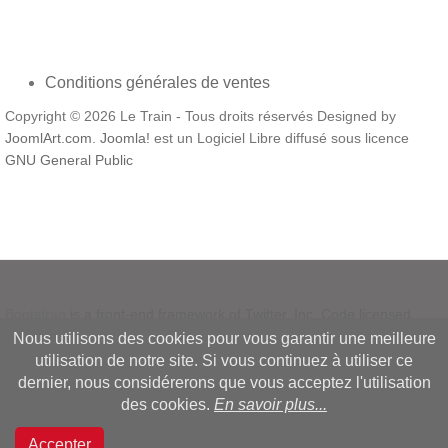
Conditions générales de ventes
Copyright © 2026 Le Train - Tous droits réservés Designed by
JoomlArt.com
.
Joomla!
est un Logiciel Libre diffusé sous licence
GNU General Public
Bootstrap
is a front-end framework of Twitter, Inc. Code licensed
under
MIT License.
Nous utilisons des cookies pour vous garantir une meilleure
Font Awesome
font licensed under
SIL OFL 1.1
.
utilisation de notre site. Si vous continuez à utiliser ce
dernier, nous considérerons que vous acceptez l'utilisation
des cookies.
En savoir plus...
Accepter