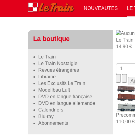
NOUVEAUTES
LE
La boutique
Le Train
14,90 €
Le Train
Le Train Nostalgie
Revues étrangères
Librairie
Les Exclusifs Le Train
Modellbau Luft
DVD en langue française
DVD en langue allemande
Calendriers
Précomm
Blu-ray
110,00 €
Abonnements