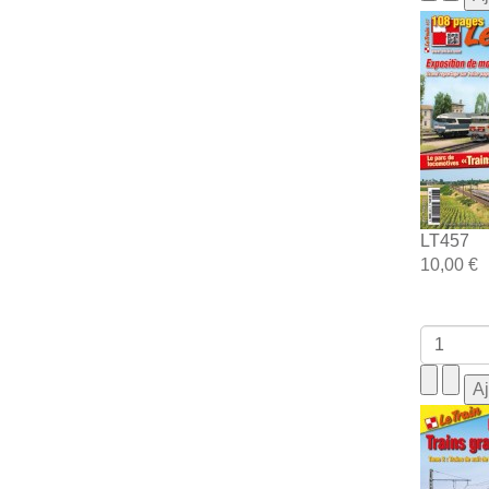
LT457
10,00 €