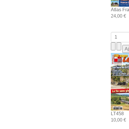
Atlas Fr
24,00 €
LT458
10,00 €