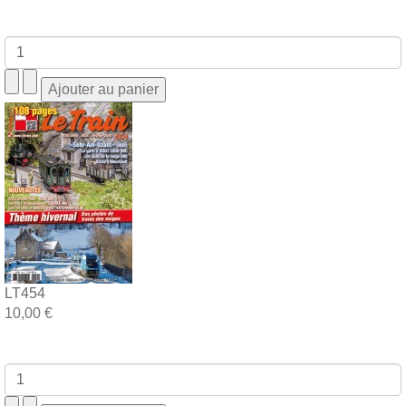
LT454
10,00 €