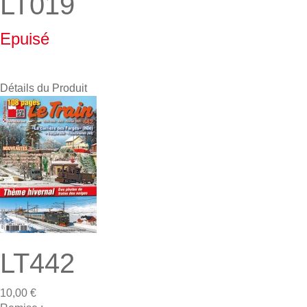
LT019
Epuisé
Détails du Produit
LT442
10,00 €