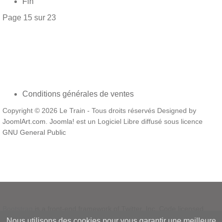
Fin
Page 15 sur 23
Conditions générales de ventes
Copyright © 2026 Le Train - Tous droits réservés Designed by
JoomlArt.com
.
Joomla!
est un Logiciel Libre diffusé sous licence
GNU General Public
Bootstrap
is a front-end framework of Twitter, Inc. Code licensed
under
MIT License.
Nous utilisons des cookies pour vous garantir une meilleure