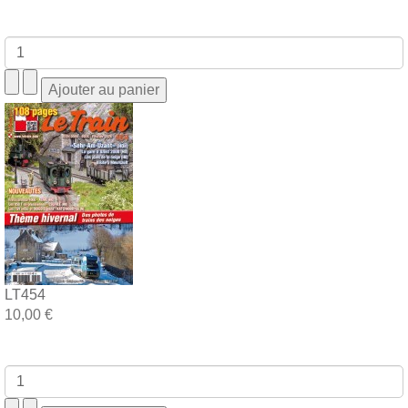
LT454
10,00 €