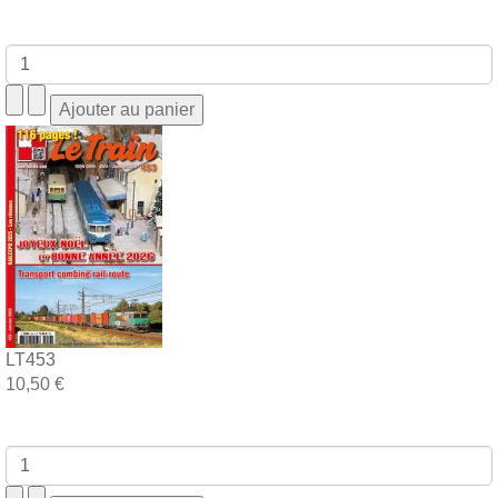
LT453
10,50 €