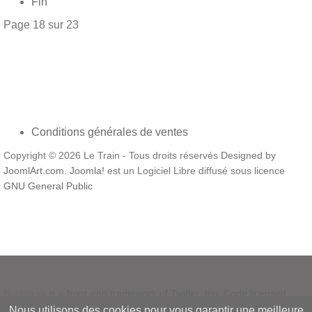
Fin
Page 18 sur 23
Conditions générales de ventes
Copyright © 2026 Le Train - Tous droits réservés Designed by
JoomlArt.com
.
Joomla!
est un Logiciel Libre diffusé sous licence
GNU General Public
Bootstrap
is a front-end framework of Twitter, Inc. Code licensed
under
MIT License.
Nous utilisons des cookies pour vous garantir une meilleure