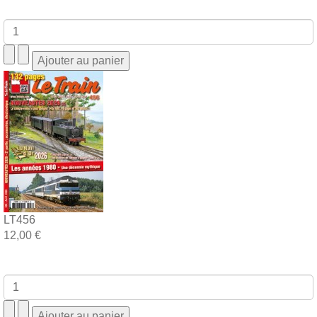
LT456
12,00 €